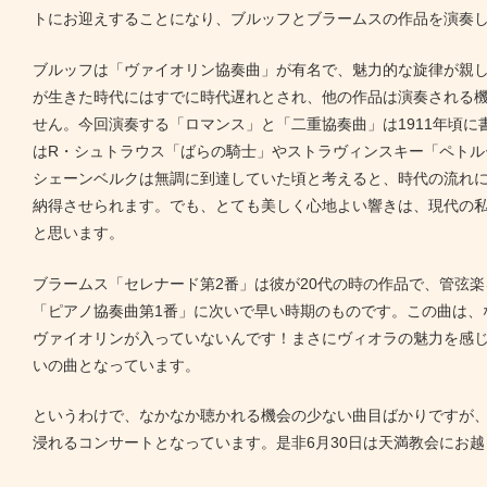
トにお迎えすることになり、ブルッフとブラームスの作品を演奏
ブルッフは「ヴァイオリン協奏曲」が有名で、魅力的な旋律が親
が生きた時代にはすでに時代遅れとされ、他の作品は演奏される
せん。今回演奏する「ロマンス」と「二重協奏曲」は1911年頃に
はR・シュトラウス「ばらの騎士」やストラヴィンスキー「ペトル
シェーンベルクは無調に到達していた頃と考えると、時代の流れ
納得させられます。でも、とても美しく心地よい響きは、現代の
と思います。
ブラームス「セレナード第2番」は彼が20代の時の作品で、管弦
「ピアノ協奏曲第1番」に次いで早い時期のものです。この曲は、
ヴァイオリンが入っていないんです！まさにヴィオラの魅力を感
いの曲となっています。
というわけで、なかなか聴かれる機会の少ない曲目ばかりですが
浸れるコンサートとなっています。是非6月30日は天満教会にお