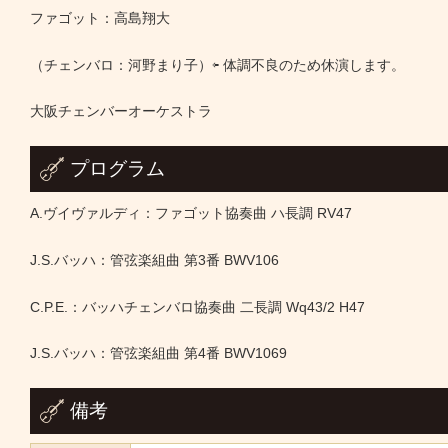
ファゴット：高島翔大
（チェンバロ：河野まり子）⇦ 体調不良のため休演します。
大阪チェンバーオーケストラ
プログラム
A.ヴイヴァルディ：ファゴット協奏曲 ハ長調 RV47
J.S.バッハ：管弦楽組曲 第3番 BWV106
C.P.E.：バッハチェンバロ協奏曲 二長調 Wq43/2 H47
J.S.バッハ：管弦楽組曲 第4番 BWV1069
備考