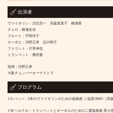
出演者
ヴァイオリン：日比浩一 高森真貴子 柳浦香
チェロ：柳瀬史佳
フルート：平岡洋子
オーボエ：河野正孝 品川明子
ファゴット：片寄伸也
トランペット：勝田愛
指揮：河野正孝
大阪チェンバーオーケストラ
プログラム
J.S.バッハ：2本のヴァイオリンのための協奏曲 ニ短調 BWV（高
J.W.ヘルテル：トランペットとオーボエのための二重協奏曲 変ホ