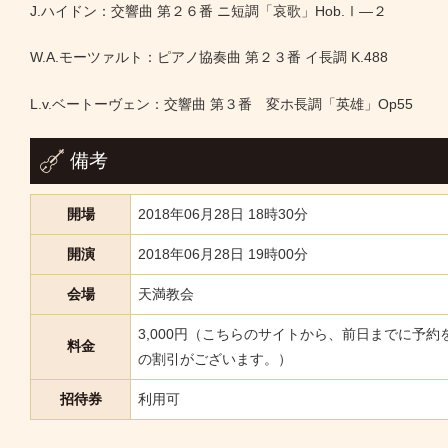
J.ハイドン：交響曲 第２６番 ニ短調「哀歌」Hob.Ⅰ―２
W.A.モーツァルト：ピアノ協奏曲 第２３番 イ長調 K.488
L.v.ベートーヴェン：交響曲 第３番 変ホ長調「英雄」Op55
備考
開場
2018年06月28日 18時30分
開演
2018年06月28日 19時00分
会場
天満教会
3,000円（こちらのサイトから、前日までに予約
料金
の割引がございます。）
招待券
利用可