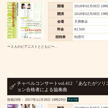
開場
2018年02月08日 18
開演
2018年02月08日 19
会場
天満教会
料金
¥2,500
招待券
利用可
〜２人のピアニストとともに〜...
チャペルコンサートvol.412 「あなたがソ
ョン合格者による協奏曲
投稿日時：
2017年11月28日 18時29分
チャペル
開場
2018年01月08日 14