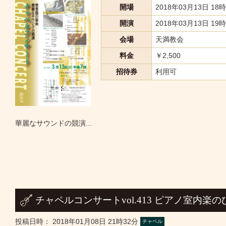
開場
2018年03月13日 18
開演
2018年03月13日 19
会場
天満教会
料金
￥2,500
招待券
利用可
華麗なサウンドの競演...
チャペルコンサートvol.413 ピアノ室内楽
投稿日時：
2018年01月08日 21時32分
チャペル