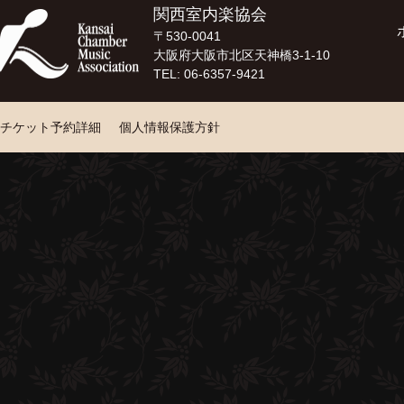
関西室内楽協会
〒530-0041
大阪府大阪市北区天神橋3-1-10
TEL: 06-6357-9421
チケット予約詳細
個人情報保護方針