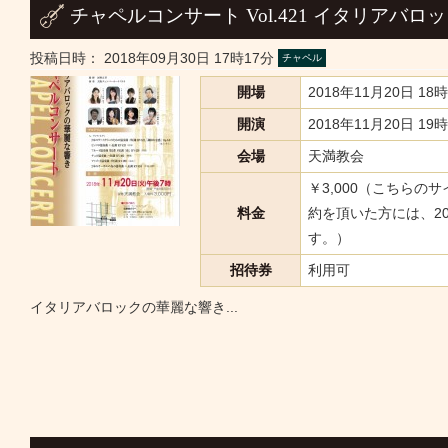
チャペルコンサート Vol.421 イタリアバ
投稿日時：
2018年09月30日 17時17分
チャペル
開場
2018年11月20日 18
開演
2018年11月20日 19
会場
天満教会
￥3,000（こちらの
料金
約を頂いた方には、2
す。）
招待券
利用可
イタリアバロックの華麗な響き...